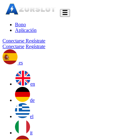
Bono
Aplicación
Conectarse
Regístrate
Conectarse
Regístrate
es
en
de
el
it