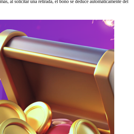
ás, al solicitar una retirada, el bono se deduce automáticamente del