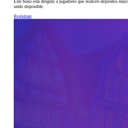
Este bono está dirigido a jugadores que realicen depósitos may
saldo disponible.
Regístrate