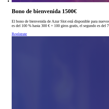
Bono de bienvenida
1500€
El bono de bienvenida de Azur Slot está disponible para nuevos 
es del 100 % hasta 300 € + 100 giros gratis, el segundo es del 70
Regístrate