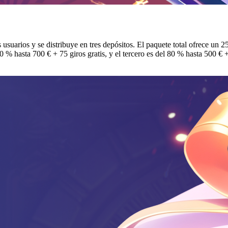
usuarios y se distribuye en tres depósitos. El paquete total ofrece un 
 % hasta 700 € + 75 giros gratis, y el tercero es del 80 % hasta 500 € +