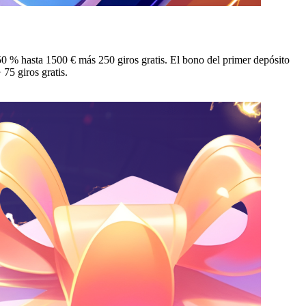
250 % hasta 1500 € más 250 giros gratis. El bono del primer depósito
 75 giros gratis.