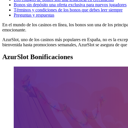
Bonos sin depósito una oferta exclusiva para nuevos jugadores
Términos y condiciones de los bonos que debes leer siempre
Preguntas y respuestas
En el mundo de los casinos en línea, los bonos son una de los principa
emocionante.
AzurSlot, uno de los casinos más populares en España, no es la exce
bienvenida hasta promociones semanales, AzurSlot se asegura de que 
AzurSlot Bonificaciones