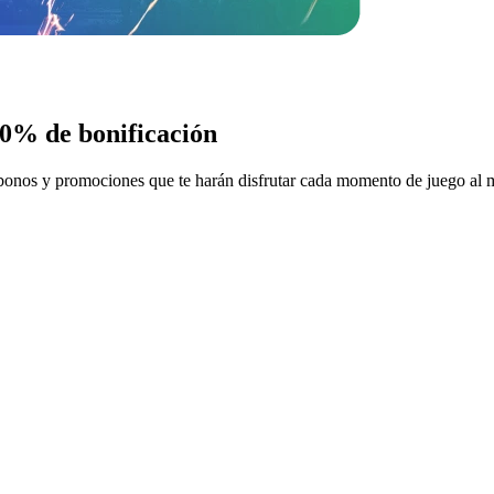
00% de bonificación
bonos y promociones que te harán disfrutar cada momento de juego al